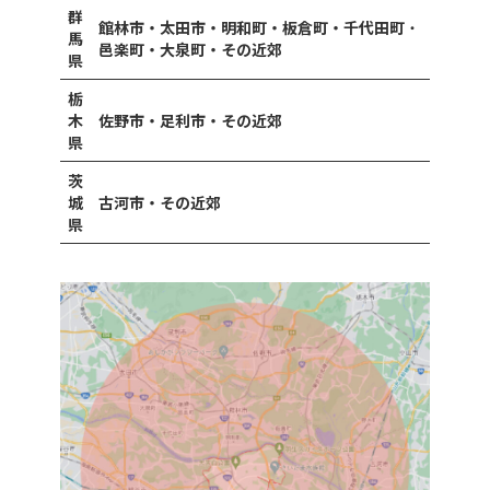
群
館林市・太田市・明和町・板倉町・千代田町
・
馬
邑楽町・大泉町・その近郊
県
栃
木
佐野市・足利市・その近郊
県
茨
城
古河市・その近郊
県