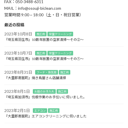
FAX：050-3488-6311
MAIL：info@osouji-biclean.com
営業時間 9:00 ~ 18:00（土・日・祝日営業）
最近の投稿
2023年10月8日
施工例
空室クリーニング
『埼玉県羽生市』10数年放置の空家清掃～その②～
2023年10月7日
施工例
空室クリーニング
『埼玉県羽生市』10数年放置の空家清掃～その①～
2023年8月31日
フード・換気扇
施工例
『大里郡寄居町』焼き鳥屋さん店舗清掃
2023年8月1日
お庭のお手入れ
施工例
『埼玉県加須市』伐根作業のお手伝いに伺いました。
2023年2月1日
エアコン
施工例
『大里郡寄居町』エアコンクリーニングに伺いました