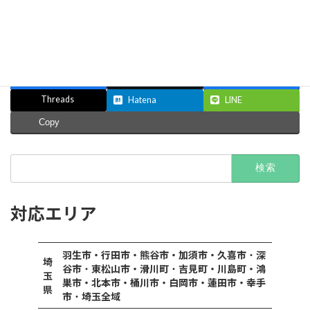
Facebook
X
Bluesky
Threads
Hatena
LINE
Copy
検
索:
対応エリア
羽生市・行田市・熊谷市・加須市・久喜市
・
深
埼
谷市
・
東松山市・滑川町
・
吉見町・川島町・鴻
玉
巣市・北本市・桶川市・白岡市・蓮田市・幸手
県
市
・
埼玉全域