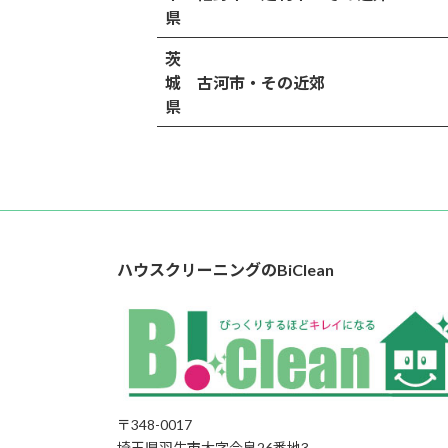
県
茨
城
古河市・その近郊
県
ハウスクリーニングのBiClean
〒348-0017
埼玉県羽生市大字今泉26番地3