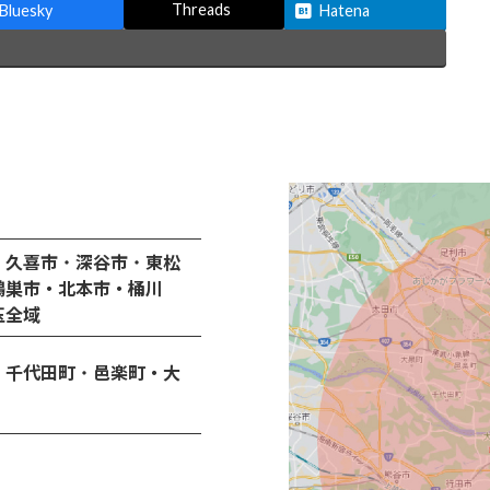
Threads
Bluesky
Hatena
・久喜市
・
深谷市
・
東松
鴻巣市・北本市・桶川
玉全域
・千代田町
・
邑楽町・大