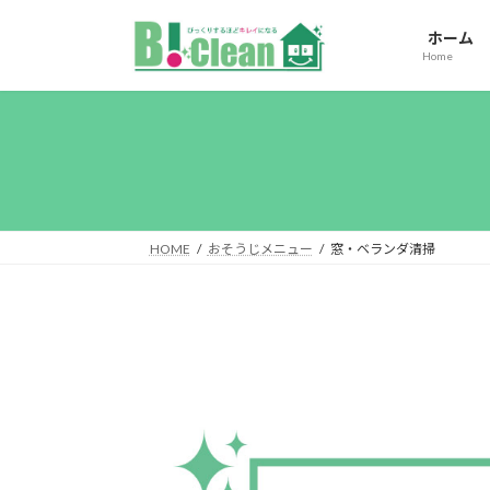
コ
ナ
ン
ビ
ホーム
Home
テ
ゲ
ン
ー
ツ
シ
へ
ョ
ス
ン
キ
に
ッ
移
プ
動
HOME
おそうじメニュー
窓・ベランダ清掃