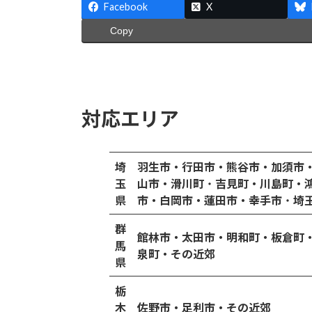
Facebook
X
Copy
対応エリア
埼
羽生市・行田市・熊谷市・加須市
玉
山市・滑川町
・
吉見町・川島町・
県
市・白岡市・蓮田市・幸手市
・
埼
群
館林市・太田市・明和町・板倉町
馬
泉町・その近郊
県
栃
木
佐野市・足利市・その近郊