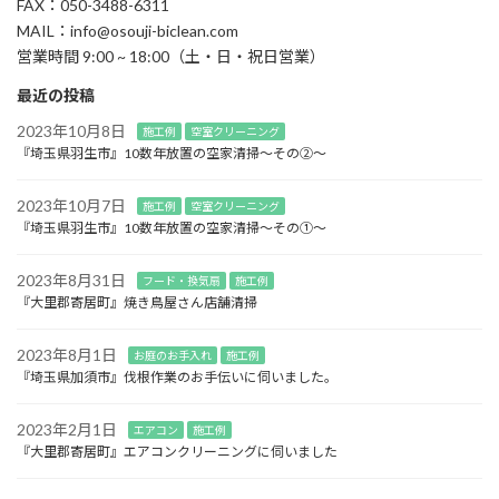
FAX：050-3488-6311
MAIL：info@osouji-biclean.com
営業時間 9:00 ~ 18:00（土・日・祝日営業）
最近の投稿
2023年10月8日
施工例
空室クリーニング
『埼玉県羽生市』10数年放置の空家清掃～その②～
2023年10月7日
施工例
空室クリーニング
『埼玉県羽生市』10数年放置の空家清掃～その①～
2023年8月31日
フード・換気扇
施工例
『大里郡寄居町』焼き鳥屋さん店舗清掃
2023年8月1日
お庭のお手入れ
施工例
『埼玉県加須市』伐根作業のお手伝いに伺いました。
2023年2月1日
エアコン
施工例
『大里郡寄居町』エアコンクリーニングに伺いました