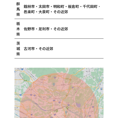
群
館林市・太田市・明和町・板倉町・千代田町
・
馬
邑楽町・大泉町・その近郊
県
栃
木
佐野市・足利市・その近郊
県
茨
城
古河市・その近郊
県