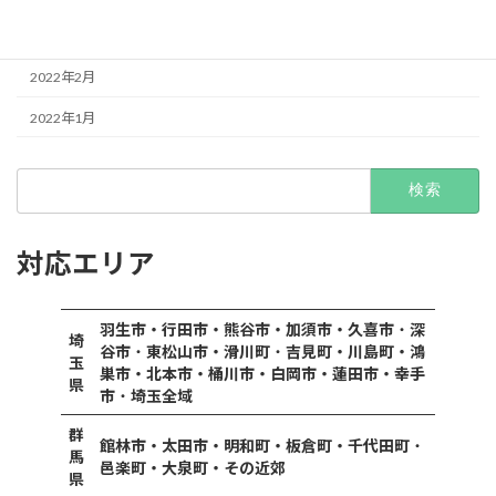
2022年3月
2022年2月
2022年1月
検
索:
対応エリア
羽生市・行田市・熊谷市・加須市・久喜市
・
深
埼
谷市
・
東松山市・滑川町
・
吉見町・川島町・鴻
玉
巣市・北本市・桶川市・白岡市・蓮田市・幸手
県
市
・
埼玉全域
群
館林市・太田市・明和町・板倉町・千代田町
・
馬
邑楽町・大泉町・その近郊
県