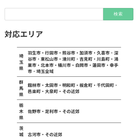
検
索:
対応エリア
羽生市・行田市・熊谷市・加須市・久喜市
・
深
埼
谷市
・
東松山市・滑川町
・
吉見町・川島町・鴻
玉
巣市・北本市・桶川市・白岡市・蓮田市・幸手
県
市
・
埼玉全域
群
館林市・太田市・明和町・板倉町・千代田町
・
馬
邑楽町・大泉町・その近郊
県
栃
木
佐野市・足利市・その近郊
県
茨
城
古河市・その近郊