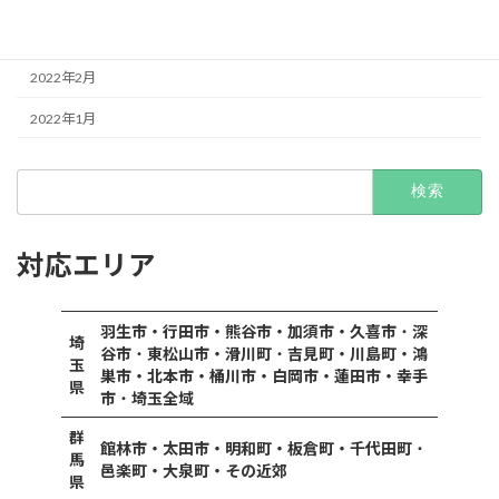
2022年3月
2022年2月
2022年1月
検
索:
対応エリア
羽生市・行田市・熊谷市・加須市・久喜市
・
深
埼
谷市
・
東松山市・滑川町
・
吉見町・川島町・鴻
玉
巣市・北本市・桶川市・白岡市・蓮田市・幸手
県
市
・
埼玉全域
群
館林市・太田市・明和町・板倉町・千代田町
・
馬
邑楽町・大泉町・その近郊
県