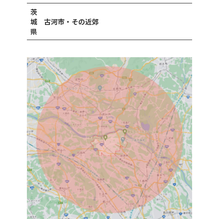
茨
城
古河市・その近郊
県