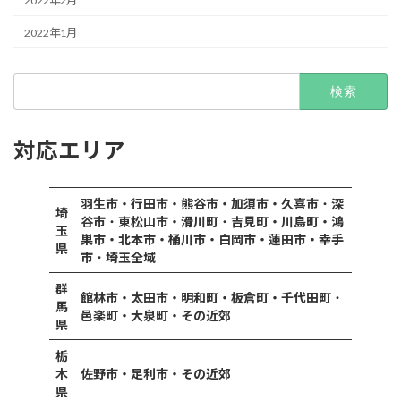
2022年2月
2022年1月
検
索:
対応エリア
羽生市・行田市・熊谷市・加須市・久喜市
・
深
埼
谷市
・
東松山市・滑川町
・
吉見町・川島町・鴻
玉
巣市・北本市・桶川市・白岡市・蓮田市・幸手
県
市
・
埼玉全域
群
館林市・太田市・明和町・板倉町・千代田町
・
馬
邑楽町・大泉町・その近郊
県
栃
木
佐野市・足利市・その近郊
県