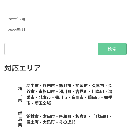
2022年3月
2022年2月
2022年1月
検
索:
対応エリア
羽生市・行田市・熊谷市・加須市・久喜市
・
深
埼
谷市
・
東松山市・滑川町
・
吉見町・川島町・鴻
玉
巣市・北本市・桶川市・白岡市・蓮田市・幸手
県
市
・
埼玉全域
群
館林市・太田市・明和町・板倉町・千代田町
・
馬
邑楽町・大泉町・その近郊
県