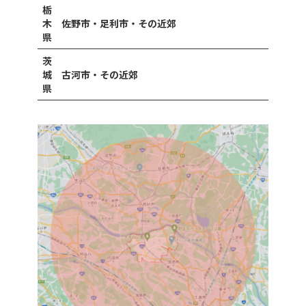
栃
木
佐野市・足利市・その近郊
県
茨
城
古河市・その近郊
県