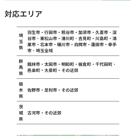
対応エリア
羽生市・行田市・熊谷市・加須市・久喜市
・
深
埼
谷市
・
東松山市・滑川町
・
吉見町・川島町・鴻
玉
巣市・北本市・桶川市・白岡市・蓮田市・幸手
県
市
・
埼玉全域
群
館林市・太田市・明和町・板倉町・千代田町
・
馬
邑楽町・大泉町・その近郊
県
栃
木
佐野市・足利市・その近郊
県
茨
城
古河市・その近郊
県