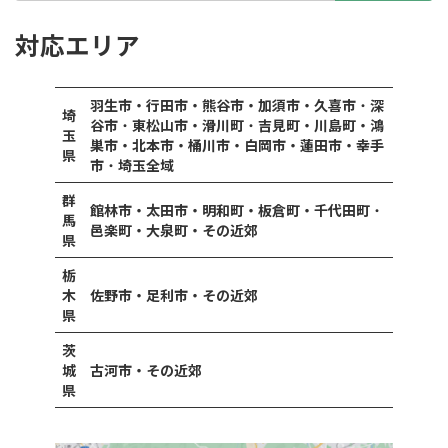
対応エリア
羽生市・行田市・熊谷市・加須市・久喜市
・
深
埼
谷市
・
東松山市・滑川町
・
吉見町・川島町・鴻
玉
巣市・北本市・桶川市・白岡市・蓮田市・幸手
県
市
・
埼玉全域
群
館林市・太田市・明和町・板倉町・千代田町
・
馬
邑楽町・大泉町・その近郊
県
栃
木
佐野市・足利市・その近郊
県
茨
城
古河市・その近郊
県